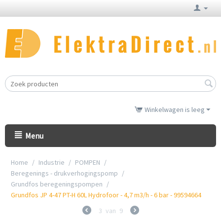
Winkelwagen is leeg
Menu
Home
/
Industrie
/
POMPEN
/
Beregenings - drukverhogingspomp
/
Grundfos beregeningspompen
/
Grundfos JP 4-47 PT-H 60L Hydrofoor - 4,7 m3/h - 6 bar - 99594664
3
van
9