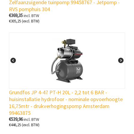
Zelfaanzuigende tuinpomp 99458767 - Jetpomp -
RVS pomphuis 304
€
369,35
incl. BTW
€
305,25
(excl. BTW)
Grundfos JP 4-47 PT-H 20L - 2,2 tot 6 BAR -
huisinstallatie hydrofoor - nominale opvoerhoogte
16,75mtr - drukverhogingspomp Amsterdam
99463875
€
539,96
incl. BTW
€
446,25
(excl. BTW)