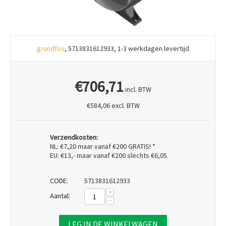
grundfos
, 5713831612933, 1-3 werkdagen levertijd
€706,71
incl. BTW
€584,06 excl. BTW
Verzendkosten:
NL: €7,20 maar vanaf €200 GRATIS! *
EU: €13,- maar vanaf €200 slechts €6,05
CODE:
5713831612933
+
Aantal:
−
LEG IN DE WINKELWAGEN