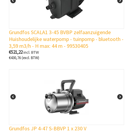
Grundfos SCALA1 3-45 BVBP zelfaanzuigende
Huishoudelijke waterpomp - tuinpomp - bluetooth -
3,59 m3/h - H max: 44 m - 99530405
€
521,22
incl. BTW
€
430,76
(excl. BTW)
Grundfos JP 4-47 S-BBVP 1 x 230 V