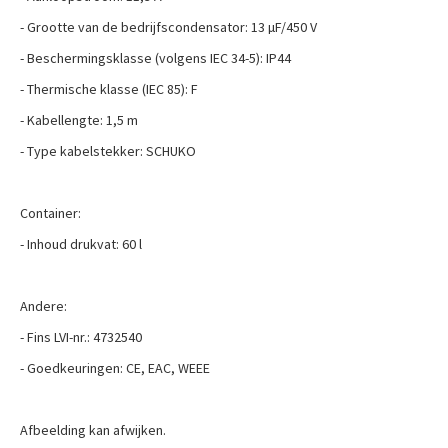
- Grootte van de bedrijfscondensator: 13 µF/450 V
- Beschermingsklasse (volgens IEC 34-5): IP44
- Thermische klasse (IEC 85): F
- Kabellengte: 1,5 m
- Type kabelstekker: SCHUKO
Container:
- Inhoud drukvat: 60 l
Andere:
- Fins LVI-nr.: 4732540
- Goedkeuringen: CE, EAC, WEEE
Afbeelding kan afwijken.