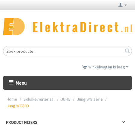
Winkelwagen is leeg
Menu
Home
/
Schakelmateriaal
/
JUNG
/
Jung WG serie
/
Jung WG800
PRODUCT FILTERS