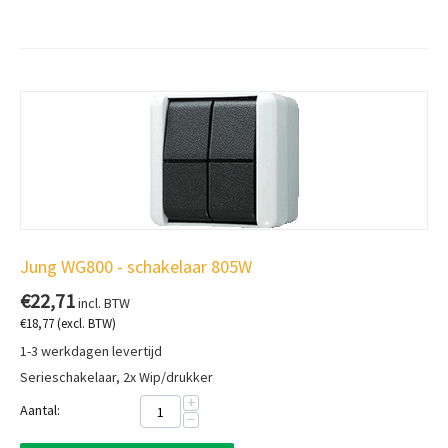
Jung WG800 - schakelaar 805W
€
22,71
incl. BTW
€
18,77
(excl. BTW)
1-3 werkdagen levertijd
Serieschakelaar, 2x Wip/drukker
+
Aantal:
−