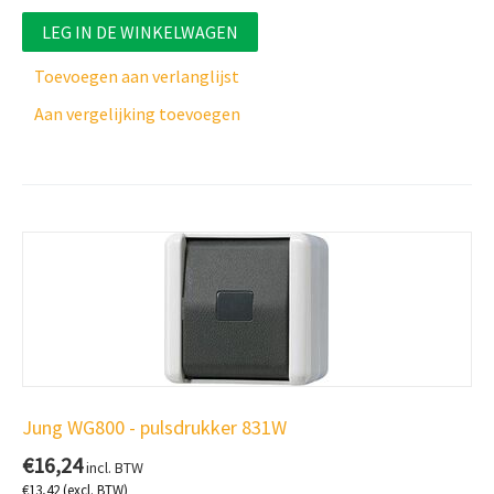
LEG IN DE WINKELWAGEN
Toevoegen aan verlanglijst
Aan vergelijking toevoegen
Jung WG800 - pulsdrukker 831W
€
16,24
incl. BTW
€
13,42
(excl. BTW)