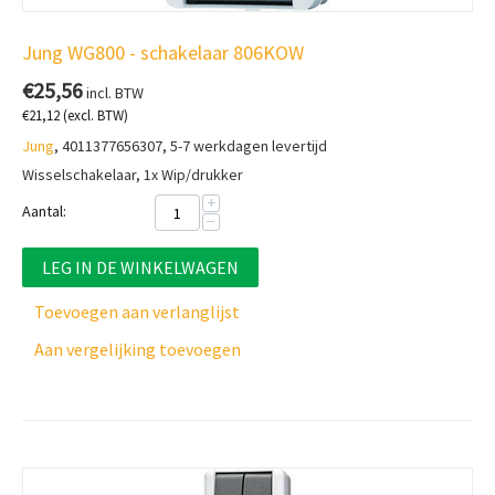
Jung WG800 - schakelaar 806KOW
€
25,56
incl. BTW
€
21,12
(excl. BTW)
Jung
, 4011377656307, 5-7 werkdagen levertijd
Wisselschakelaar, 1x Wip/drukker
+
Aantal:
−
LEG IN DE WINKELWAGEN
Toevoegen aan verlanglijst
Aan vergelijking toevoegen