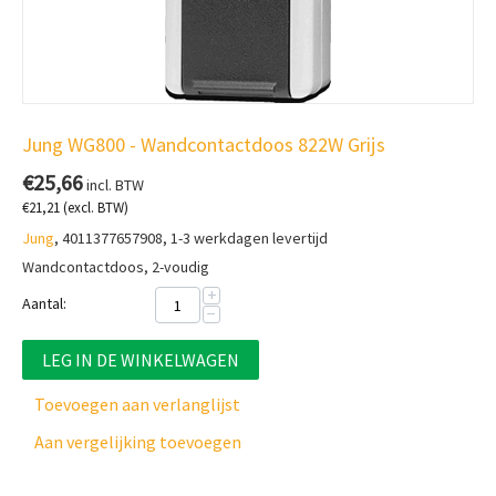
Jung WG800 - Wandcontactdoos 822W Grijs
€
25,66
incl. BTW
€
21,21
(excl. BTW)
Jung
, 4011377657908, 1-3 werkdagen levertijd
Wandcontactdoos, 2-voudig
+
Aantal:
−
LEG IN DE WINKELWAGEN
Toevoegen aan verlanglijst
Aan vergelijking toevoegen