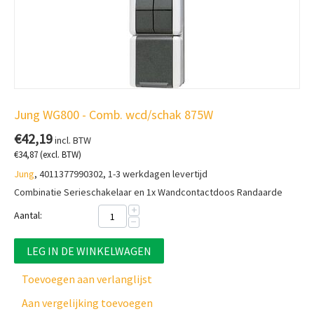
Jung WG800 - Comb. wcd/schak 875W
€
42,19
incl. BTW
€
34,87
(excl. BTW)
Jung
, 4011377990302, 1-3 werkdagen levertijd
Combinatie Serieschakelaar en 1x Wandcontactdoos Randaarde
+
Aantal:
−
LEG IN DE WINKELWAGEN
Toevoegen aan verlanglijst
Aan vergelijking toevoegen