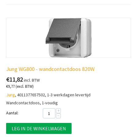
Jung WG800 - wandcontactdoos 820W
€
11,82
incl. BTW
€
9,77
(excl. BTW)
Jung
, 4011377657502, 1-3 werkdagen levertijd
Wandcontactdoos, 1-voudig
+
Aantal:
−
LEG IN DE WINKELWAGEN