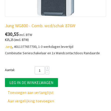
Jung WG800 - Comb. wcd/schak 876W
€
30,55
incl. BTW
€
25,25
(excl. BTW)
Jung
, 4011377657700, 1-3 werkdagen levertijd
Combinatie Serieschakelaar en 1x Wandcontactdoos Randaarde
+
Aantal:
−
LEG IN DE WINKELWAGEN
Toevoegen aan verlanglijst
Aan vergelijking toevoegen